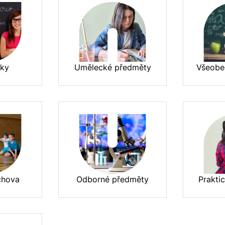
yky
Umělecké předměty
Všeobe
chova
Odborné předměty
Prakti