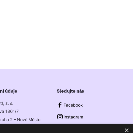
ní údaje
Sledujte nás
!, z. s.
Facebook
va 1861/7
Instagram
raha 2 – Nové Město
niucit.cz
×
LinkedIn