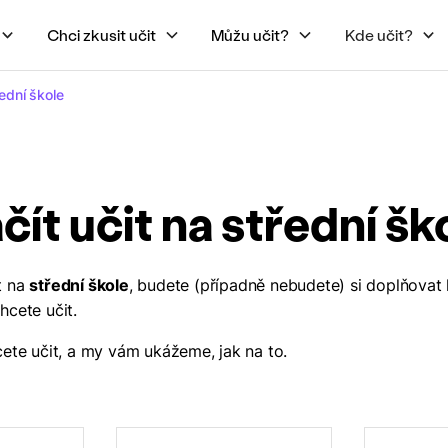
Chci zkusit učit
Můžu učit?
Kde učit?
řední škole
čít učit na střední šk
t na
střední škole
, budete (případně nebudete) si doplňovat 
hcete učit.
cete učit, a my vám ukážeme, jak na to.