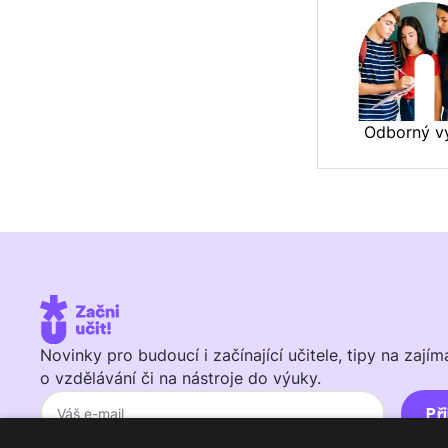
Odborný v
Novinky pro budoucí i začínající učitele, tipy na zají
o vzdělávání či na nástroje do výuky.
Zasláním své adresy souhlasíte se
Zásadami ochrany osobních údajů