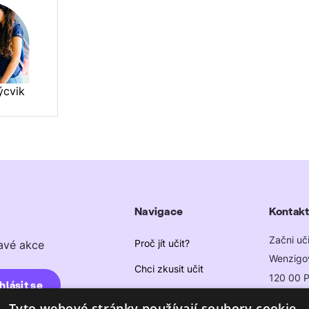
ýcvik
Navigace
Kontakt
Začni učit
Proč jít učit?
mavé akce
Wenzigo
Chci zkusit učit
120 00 P
Můžu učit?
info@zac
Tyto webové stránky používají soubory cookie.