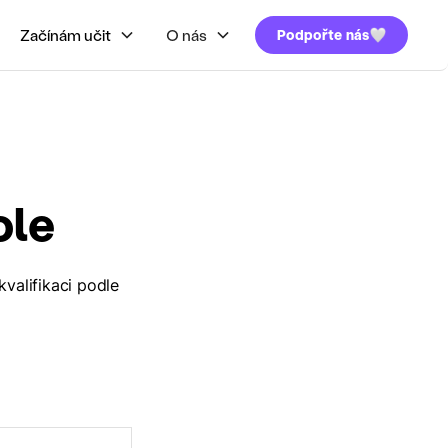
Začínám učit
O nás
Podpořte nás
ole
kvalifikaci podle