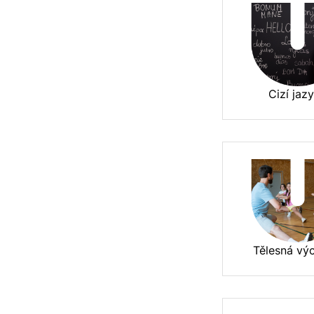
Cizí jaz
Tělesná vý