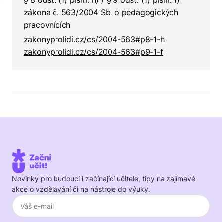
§ 8 odst. (1) písm. h) / § 9 odst. (1) písm. f)
zákona č. 563/2004 Sb. o pedagogických
pracovnících
zakonyprolidi.cz/cs/2004-563#p8-1-h
zakonyprolidi.cz/cs/2004-563#p9-1-f
Novinky pro budoucí i začínající učitele, tipy na zajímavé
akce o vzdělávání či na nástroje do výuky.