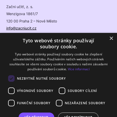
Začni učit!, z. s.
Wenzigova 1861/7
120 00 Praha 2 – Nové Město
info@zacniucit.cz
×
Tyto webové stránky používají
Sledujte nás
soubory cookie.
Tyto webové stránky používají soubory cookie ke zlepšení
Facebook
uživatelského zážitku. Používáním našich webových stránek
souhlasíte se všemi soubory cookie v souladu s našimi zásadami
Instagram
používání souborů cookie.
Více informací
LinkedIn
NEZBYTNĚ NUTNÉ SOUBORY
VÝKONOVÉ SOUBORY
SOUBORY CÍLENÍ
FUNKČNÍ SOUBORY
NEZAŘAZENÉ SOUBORY
Projekt Začni učit! má záštitu MŠMT ČR • © 2026 Začni učit!, z.
s.