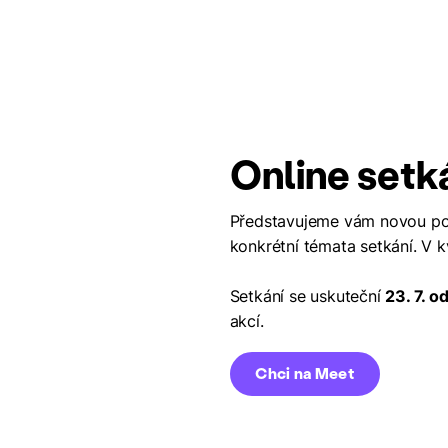
Online setk
Představujeme vám novou pod
konkrétní témata setkání. V 
Setkání se uskuteční
23. 7. o
akcí.
Chci na Meet