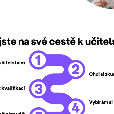
jste na své cestě k učitel
učitelstvím
Chci si zku
 kvalifikaci
Vybírám si 
ačínám učit