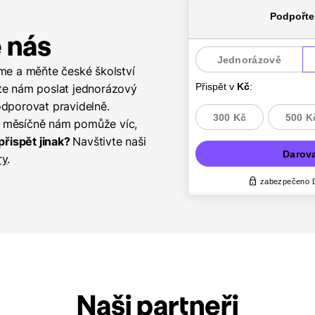
 nás
me a měňte české školství
te nám poslat jednorázový
odporovat pravidelně.
 měsíčně nám pomůže víc,
přispět jinak?
Navštivte naši
ry
.
Naši partneři