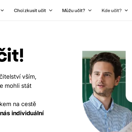
Chci zkusit učit
Můžu učit?
Kde učit?
it!
telství vším,
e mohli stát
.
rokem na cestě
nás individuální