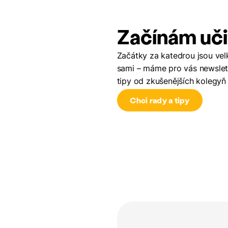
Začínám uči
Začátky za katedrou jsou vel
sami – máme pro vás newsle
tipy od zkušenějších kolegyň
Chci rady a tipy