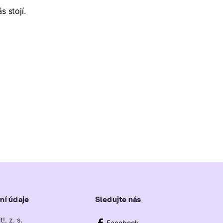
s stojí.
ní údaje
Sledujte nás
!, z. s.
Facebook