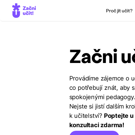
Proč jít učit?
Začni uč
Provádíme zájemce o uči
co potřebují znát, aby s
spokojenými pedagogy
Nejste si jistí dalším k
k učitelství?
Poptejte u 
konzultaci zdarma!