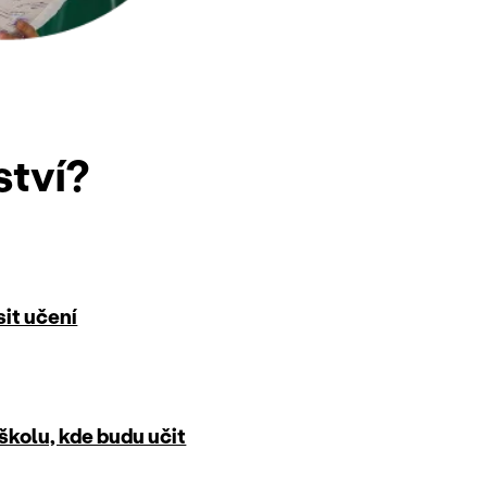
ství?
sit učení
školu, kde budu učit