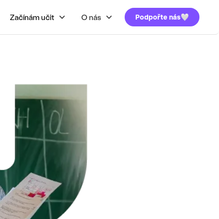
Začínám učit
O nás
Podpořte nás