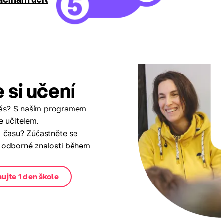
 si učení
o vás? S naším programem
e učitelem.
o času? Zúčastněte se
 odborné znalosti během
ujte 1 den škole