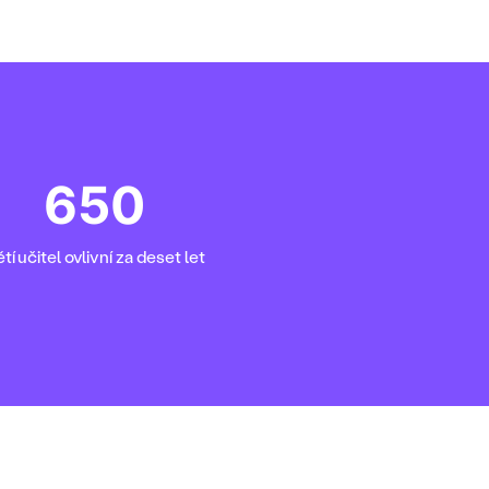
650
tí učitel ovlivní za deset let