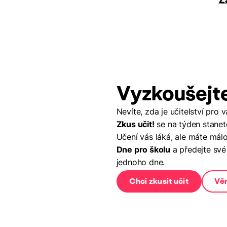
Vyzkoušejte
Nevíte, zda je učitelství pr
Zkus učit!
se na týden stanet
Učení vás láká, ale máte mál
Dne pro školu
a předejte své
jednoho dne.
Chci zkusit učit
Věn