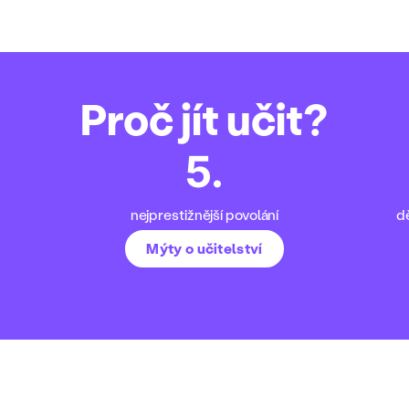
Proč jít učit?
5
.
nejprestižnější povolání
dě
Mýty o učitelství