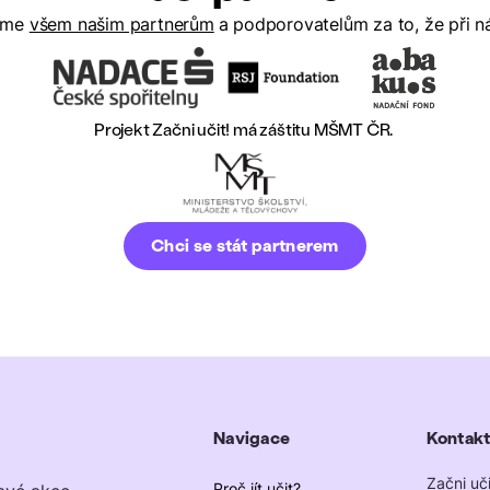
eme
všem našim partnerům
a podporovatelům za to, že při ná
Projekt Začni učit! má záštitu MŠMT ČR.
Chci se stát partnerem
Navigace
Kontakt
Začni učit
Proč jít učit?