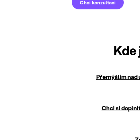
Chci konzultaci
Kde 
Přemýšlím nad 
Chci si doplnit
Z