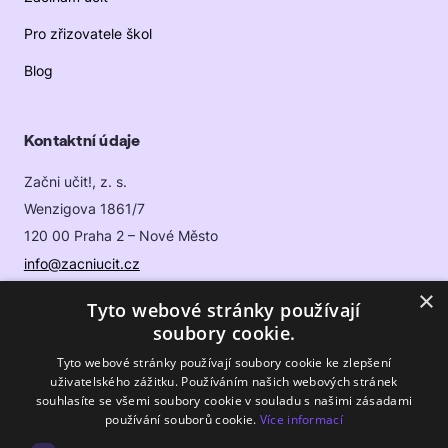
Tato místa navíc mohou využívat i učitelé, kteří se do profese
Pro zřizovatele škol
vrací po delší době (např. po rodičovské dovolené).
Blog
Kontaktní údaje
Začni učit!, z. s.
Wenzigova 1861/7
120 00 Praha 2 – Nové Město
info@zacniucit.cz
×
Tyto webové stránky používají
Sledujte nás
soubory cookie.
Tyto webové stránky používají soubory cookie ke zlepšení
Facebook
uživatelského zážitku. Používáním našich webových stránek
souhlasíte se všemi soubory cookie v souladu s našimi zásadami
Instagram
používání souborů cookie.
Více informací