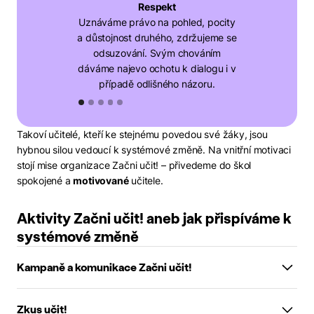
Respekt
Las
Uznáváme právo na pohled, pocity
Nabízíme pomoc
a důstojnost druhého, zdržujeme se
vazbu, vyjadř
odsuzování. Svým chováním
sdílíme zdroje
dáváme najevo ochotu k dialogu i v
projevíme sk
případě odlišného názoru.
druhého člo
Takoví učitelé, kteří ke stejnému povedou své žáky, jsou
hybnou silou vedoucí k systémové změně. Na vnitřní motivaci
stojí mise organizace Začni učit! – přivedeme do škol
spokojené a
motivované
učitele.
Aktivity Začni učit! aneb jak přispíváme k
systémové změně
Kampaně a komunikace Začni učit!
Dlouhodobě posilujeme pozitivní obraz učitelského oboru
Zkus učit!