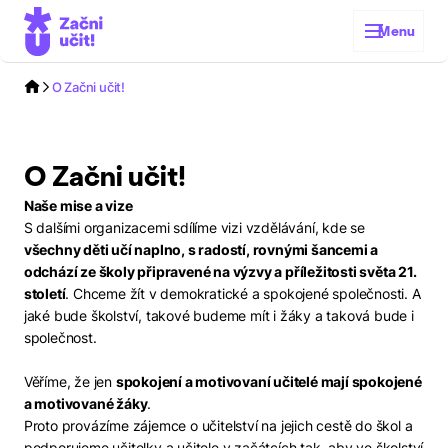
Menu
O Začni učit!
O Začni učit!
Naše mise a vize
S dalšími organizacemi sdílíme vizi vzdělávání, kde se
všechny děti učí naplno, s radostí, rovnými šancemi a
odchází ze školy připravené na výzvy a příležitosti světa 21.
století
. Chceme žít v demokratické a spokojené společnosti. A
jaké bude školství, takové budeme mít i žáky a taková bude i
společnost.
Věříme, že jen
spokojení a motivovaní učitelé mají spokojené
a motivované žáky
.
Proto provázíme zájemce o učitelství na jejich cestě do škol a
podporujeme učitelky a učitele v začátcích tak, aby ve školství