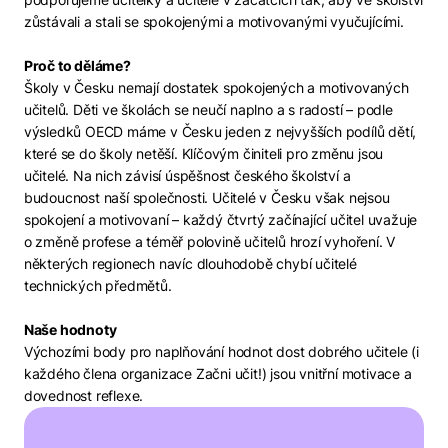
zůstávali a stali se spokojenými a motivovanými vyučujícími.
Proč to děláme?
Školy v Česku nemají dostatek spokojených a motivovaných
učitelů. Děti ve školách se neučí naplno a s radostí – podle
výsledků OECD máme v Česku jeden z nejvyšších podílů dětí,
které se do školy netěší. Klíčovým činiteli pro změnu jsou
učitelé. Na nich závisí úspěšnost českého školství a
budoucnost naší společnosti. Učitelé v Česku však nejsou
spokojení a motivovaní – každý čtvrtý začínající učitel uvažuje
o změně profese a téměř polovině učitelů hrozí vyhoření. V
některých regionech navíc dlouhodobě chybí učitelé
technických předmětů.
Naše hodnoty
Výchozími body pro naplňování hodnot dost dobrého učitele (i
každého člena organizace Začni učit!) jsou vnitřní motivace a
dovednost reflexe.