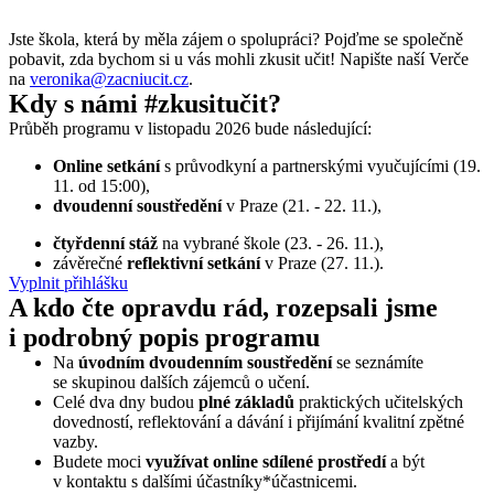
Jste škola, která by měla zájem o spolupráci? Pojďme se společně
pobavit, zda bychom si u vás mohli zkusit učit! Napište naší Verče
na
veronika@zacniucit.cz
.
Kdy s námi #zkusitučit?
Průběh programu v listopadu 2026 bude následující:
Online setkání
s průvodkyní a partnerskými vyučujícími (19.
11. od 15:00),
dvoudenní soustředění
v Praze (21. - 22. 11.),
čtyřdenní stáž
na vybrané škole (23. - 26. 11.),
závěrečné
reflektivní setkání
v Praze (27. 11.).
Vyplnit přihlášku
A kdo čte opravdu rád, rozepsali jsme
i podrobný popis programu
Na
úvodním
dvoudenním soustředění
se seznámíte
se skupinou dalších zájemců o učení.
Celé dva dny budou
plné základů
praktických učitelských
dovedností, reflektování a dávání i přijímání kvalitní zpětné
vazby.
Budete moci
využívat online sdílené prostředí
a být
v kontaktu s dalšími účastníky*účastnicemi.