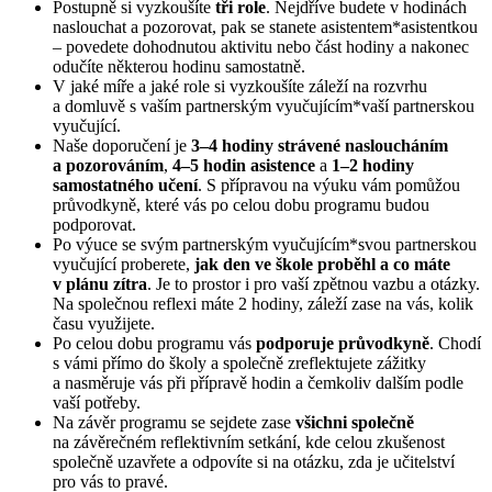
Postupně si vyzkoušíte
tři role
. Nejdříve budete v hodinách
naslouchat a pozorovat, pak se stanete asistentem*asistentkou
– povedete dohodnutou aktivitu nebo část hodiny a nakonec
odučíte některou hodinu samostatně.
V jaké míře a jaké role si vyzkoušíte záleží na rozvrhu
a domluvě s vaším partnerským vyučujícím*vaší partnerskou
vyučující.
Naše doporučení je
3–4 hodiny strávené nasloucháním
a pozorováním
,
4–5 hodin asistence
a
1–2 hodiny
samostatného učení
. S přípravou na výuku vám pomůžou
průvodkyně, které vás po celou dobu programu budou
podporovat.
Po výuce se svým partnerským vyučujícím*svou partnerskou
vyučující proberete,
jak den ve škole proběhl a co máte
v plánu zítra
. Je to prostor i pro vaší zpětnou vazbu a otázky.
Na společnou reflexi máte 2 hodiny, záleží zase na vás, kolik
času využijete.
Po celou dobu programu vás
podporuje průvodkyně
. Chodí
s vámi přímo do školy a společně zreflektujete zážitky
a nasměruje vás při přípravě hodin a čemkoliv dalším podle
vaší potřeby.
Na závěr programu se sejdete zase
všichni společně
na závěrečném reflektivním setkání, kde celou zkušenost
společně uzavřete a odpovíte si na otázku, zda je učitelství
pro vás to pravé.