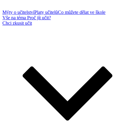
Mýty o učitelství
Platy učitelů
Co můžete dělat ve škole
Vše na téma Proč jít učit?
Chci zkusit učit