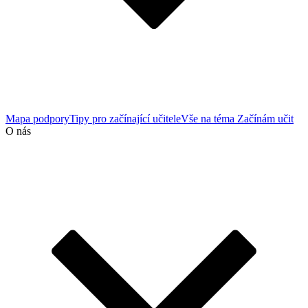
Mapa podpory
Tipy pro začínající učitele
Vše na téma Začínám učit
O nás