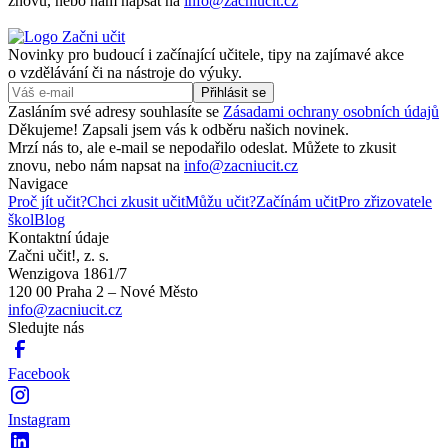
znovu, nebo nám napsat na
info@zacniucit.cz
Novinky pro budoucí i začínající učitele, tipy na zajímavé akce
o vzdělávání či na nástroje do výuky.
Zasláním své adresy souhlasíte se
Zásadami ochrany osobních údajů
Děkujeme! Zapsali jsem vás k odběru našich novinek.
Mrzí nás to, ale e-mail se nepodařilo odeslat. Můžete to zkusit
znovu, nebo nám napsat na
info@zacniucit.cz
Navigace
Proč jít učit?
Chci zkusit učit
Můžu učit?
Začínám učit
Pro zřizovatele
škol
Blog
Kontaktní údaje
Začni učit!, z. s.
Wenzigova 1861/7
120 00 Praha 2 – Nové Město
info@zacniucit.cz
Sledujte nás
Facebook
Instagram