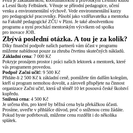
Petra je zakladatelkou, koordinátorkou a průvodkyní Lesního klubu
a Lesní školy Felbiánek. Věnuje se přírodní pedagogice, učení
venku a environmentální výchově. Vede environmentální kurzy
pro pedagogické pracovníky. Působí jako vzdělavatelka a mentorka
na Fakultě pedagogické ZČU v Plzni. Je také absolventkou
programu a nyní prochází mentorským výcvikem od spolku
pro inovace JOB.
Zbývá poslední otázka. A tou je za kolik?
Díky finanční podpoře našich partnerů vám účast v programu
můžeme nabídnout pouze za zhruba čtvrtinu skutečných nákladů.
Základní cena
: 7 000 Kč
Pokryje pronájem prostor i práci našich lektorek a mentorek, které
vás programem provedou.
Podpoř Začni učit!
: 9 500 Kč
Přidáte-li 2 500 Kč k základní ceně, pomůžete tím dalším kolegům,
kteří si program nemohou dovolit, a zároveň přispějete na činnost
organizace Začni učit!, která už téměř 10 let posouvá české školství
kupředu.
Snížená cena
: 4 500 Kč
Je určena těm, pro které by běžná cena byla překážkou účasti.
Prosíme, uveďte v přihlášce důvod, proč o sníženou cenu žádáte.
Pokud byste potřebovali, můžeme cenu rozdělit i do několika
splátek.