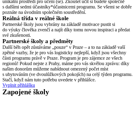
unikátní prostředí pro učení (se). Zkoušet učit si budete společně
s dalšími sedmi účastníky*účastnicemi programu. Se všemi se dobře
poznáte na úvodním společném soustředění.
Reálná třída v reálné škole
Partnerské školy jsou vybrány na základě motivace pustit si
do výuky člověka zvenčí a najít díky tomu novou inspiraci a předat
své zkušenosti.
Partnerské školy a předměty
Další běh opět zůstáváme „pouze“ v Praze – a to na základě vaší
zpětné vazby, že je pro vás logisticky nejlepší, když jsou všechny
části programu právě v Praze. Program je pro zájemce ze všech
regionů! Pokud nejste z Prahy, máme pro vás skvělou zprávu: díky
našim donorům můžeme nabídnout omezený počet míst
s ubytováním (ve dvoulůžkových pokojích) na celý týden programu.
Stačí, když nám tuto potřebu uvedete v přihlášce.
Vyplnit přihlášku
Zapojené školy