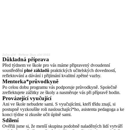
Začni učit!
·
Reflexe Zkus učit! 2022
Důkladná příprava
Před týdnem ve škole pro vás máme připravený dvoudenní
soustředění
plné základů
praktických učitelských dovedností,
reflektování a dávání i přijímání kvalitní zpětné vazby.
Mentorka*průvodkyně
Po celou dobu programu vás podporuje průvodkyně. Společně
zreflektujete zážitky ze školy a nasměruje vás při přípravě hodin.
Provázející vyučující
Ani ve škole nebudete sami. S vyučujícími, kteří třídu znají, si
postupně vyzkoušíte roli naslouchající*ho, asistenta pedagoga a ke
konci týdne si zkusíte učit úplně sami.
Sdílení
Ověřili jsme si, že menší skupina podobně naladěných lidí vytváří