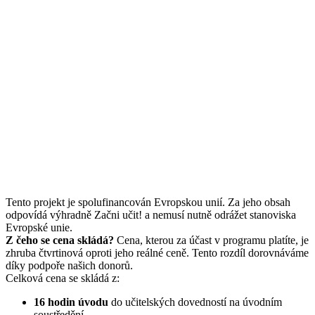
Tento projekt je spolufinancován Evropskou unií. Za jeho obsah
odpovídá výhradně Začni učit! a nemusí nutně odrážet stanoviska
Evropské unie.
Z čeho se cena skládá?
Cena, kterou za účast v programu platíte, je
zhruba čtvrtinová oproti jeho reálné ceně. Tento rozdíl dorovnáváme
díky podpoře našich donorů.
Celková cena se skládá z:
16 hodin
úvodu
do učitelských dovedností na úvodním
soustředění,