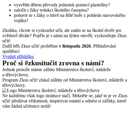
vysvětlit dětem převody jednotek pomocí plastelíny?
založit s žáky redakci školního časopisu?
pobavit se s žáky o bitvě na Bílé hoře z pohledu stavovského
vojáka?
Zkrátka, chcete si vyzkoušet učit, ale zatím se na školní dveře jen
zvědavě díváte? Pojďte je s námi na týden otevřít, vyzkoušejte Zkus
učit!
Další běh Zkus učit! proběhne
v listopadu 2026
. Přihlašování
spuštěno!
Vyplnit přihlášku
Proč si #zkusitučit zrovna s námi?
Jednak protože máme záštitu Ministerstva školství, mládeže
a tělovýchovy.
Program Zkus učit! získal záštitu od Ministerstva školství, mládeže a
tělovýchovy.
Ne každému však logo instituce stačí. Mrkněte se, jaké to je ve Zkus
učit! předávat vědomosti, inspirovat ostatní a odnést si zážitky, které
vám žádná učebnice nedá!