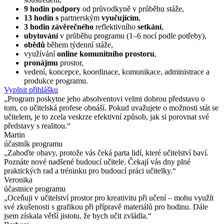
9 hodin podpory
od průvodkyně v průběhu stáže,
13 hodin s
partnerským
vyučujícím
,
3 hodin závěrečného
reflektivního
setkání
,
ubytování
v průběhu programu (1–6 nocí podle potřeby),
obědů
během týdenní stáže,
využívání
online komunitního prostoru
,
pronájmu
prostor,
vedení, koncepce, koordinace, komunikace, administrace a
produkce programu.
Vyplnit přihlášku
„Program poskytne jeho absolventovi velmi dobrou představu o
tom, co učitelská profese obnáší. Pokud uvažujete o možnosti stát se
učitelem, je to zcela veskrze efektivní způsob, jak si porovnat své
představy s realitou.“
Martin
účastník programu
„Zahoďte obavy, protože vás čeká parta lidí, které učitelství baví.
Poznáte nové nadšené budoucí učitele. Čekají vás dny plné
praktických rad a tréninku pro budoucí práci učitelky.“
Veronika
účastnice programu
„Oceňuji v učitelství prostor pro kreativitu při učení – mohu využít
své zkušenosti s grafikou při přípravě materiálů pro hodinu. Dále
jsem získala větší jistotu, že bych učit zvládla.“