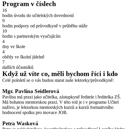
Program v číslech
16
hodin úvodu do učitelských dovedností
9
hodin podpory od průvodkyně v průběhu stáže
10
hodin s partnerským vyučujícím
4
dny ve škole
4
obědy ve školní jídelně
7
dalších účastníků
Když už víte co, měli bychom říci i kdo
Celé pololetí se o vás budou starat naše lektorky/průvodkyně:
Mgr. Pavlína Seidlerová
Pavlína má praxi jako učitelka, zástupkyně ředitele i ředitelka ZŠ.
Má bohatou mentorskou praxi. V této roli je i v programu Učitel
naživo, je lektorkou mentorských kurzů a kurzů formativního
hodnocení spolku pro inovace JOB.
Petra Wasková