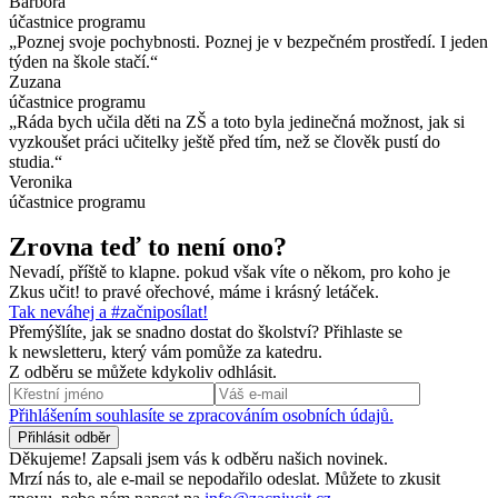
Barbora
účastnice programu
„Poznej svoje pochybnosti. Poznej je v bezpečném prostředí. I jeden
týden na škole stačí.“
Zuzana
účastnice programu
„Ráda bych učila děti na ZŠ a toto byla jedinečná možnost, jak si
vyzkoušet práci učitelky ještě před tím, než se člověk pustí do
studia.“
Veronika
účastnice programu
Zrovna teď to není ono?
Nevadí, příště to klapne. pokud však víte o někom, pro koho je
Zkus učit! to pravé ořechové, máme i krásný letáček.
Tak neváhej a #začniposílat!
Přemýšlíte, jak se snadno dostat do školství? Přihlaste se
k newsletteru, který vám pomůže za katedru.
Z odběru se můžete kdykoliv odhlásit.
Přihlášením souhlasíte se zpracováním osobních údajů.
Děkujeme! Zapsali jsem vás k odběru našich novinek.
Mrzí nás to, ale e-mail se nepodařilo odeslat. Můžete to zkusit