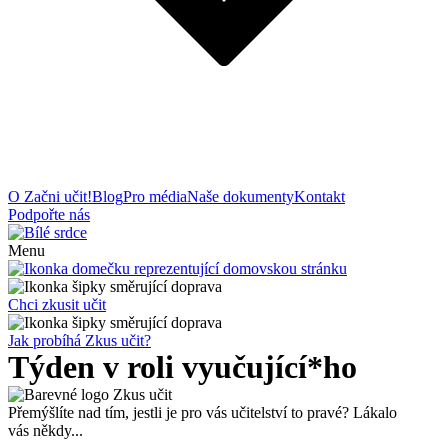
O Začni učit!
Blog
Pro média
Naše dokumenty
Kontakt
Podpořte nás
Menu
Chci zkusit učit
Jak probíhá Zkus učit?
Týden v roli vyučující*ho
Přemýšlíte nad tím, jestli je pro vás učitelství to pravé? Lákalo
vás někdy...