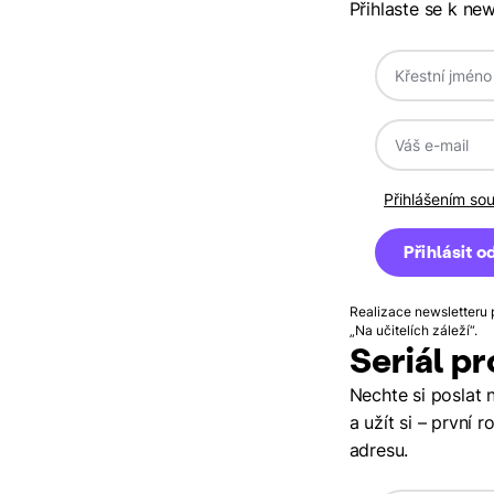
Přihlaste se k ne
Přihlášením so
Realizace newsletteru 
„Na učitelích záleží“.
Seriál pr
Nechte si poslat n
a užít si – první 
adresu.