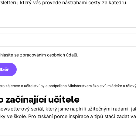
wsletteru, který vás provede nástrahami cesty za katedru.
uhlasíte se zpracováním osobních údajů.
pro zájemce o učitelství byla podpořena Ministerstvem školství, mládeže a tělo
o začínající učitele
ewsletterový seriál, který jsme naplnili užitečnými radami, j
roky ve škole. Pro získání porce inspirace a tipů stačí zadat v