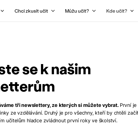
Chci zkusit učit
Můžu učit?
Kde učit?
ste se k našim
etterům
áváme tři newslettery, ze kterých si můžete vybrat.
První je
inky ze vzdělávání. Druhý je pro všechny, kteří by chtěli začít 
m učitelům hladce zvládnout první roky ve školství.