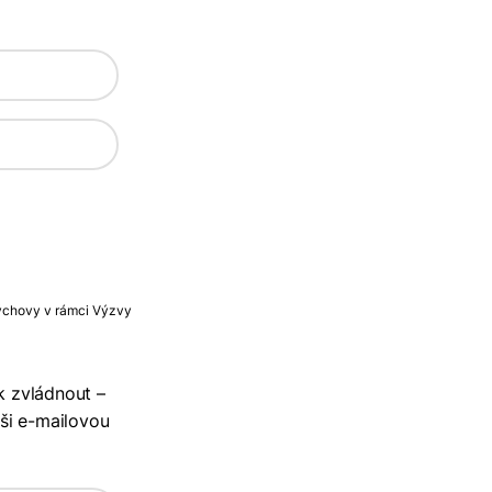
výchovy v rámci Výzvy
ak zvládnout –
aši e-mailovou