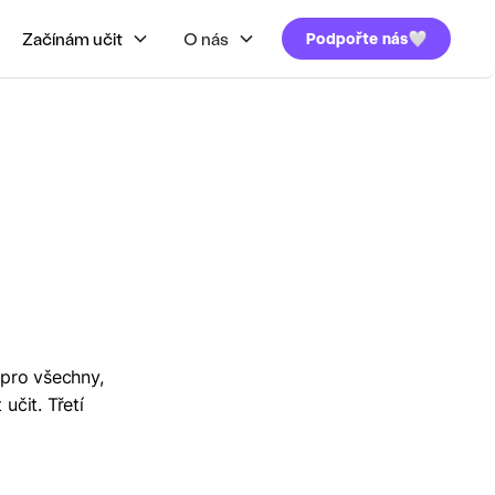
Začínám učit
O nás
Podpořte nás
 pro všechny,
učit. Třetí