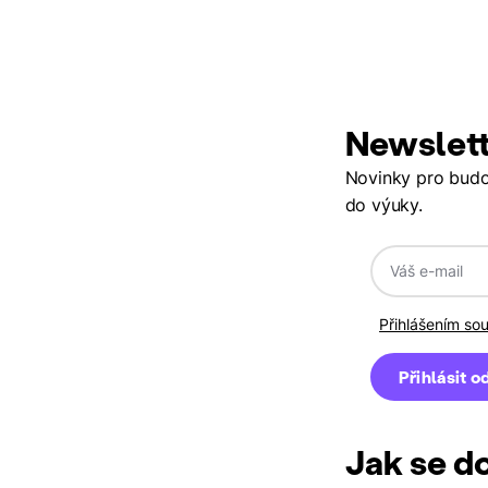
Newslett
Novinky pro budouc
do výuky.
Přihlášením so
Jak se d