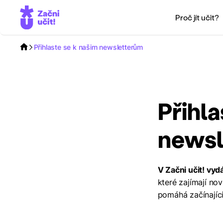
Proč jít učit?
Přihlaste se k našim newsletterům
Přihla
newsl
V Začni učit! vyd
které zajímají nov
pomáhá začínající