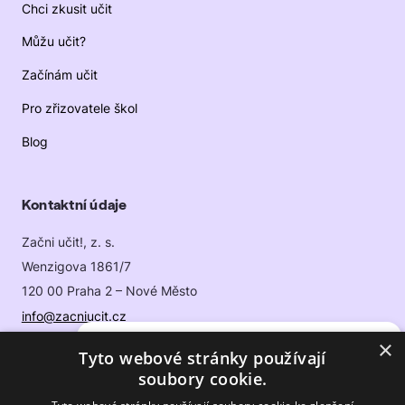
Chci zkusit učit
Můžu učit?
Začínám učit
Pro zřizovatele škol
Blog
Kontaktní údaje
Začni učit!, z. s.
Wenzigova 1861/7
120 00 Praha 2 – Nové Město
info@zacniucit.cz
×
Začínáte učit? Nechte si poslat
Tyto webové stránky používají
newsletterový seriál s užitečnými
Sledujte nás
soubory cookie.
radami, jak zvládnout (a užít si) první