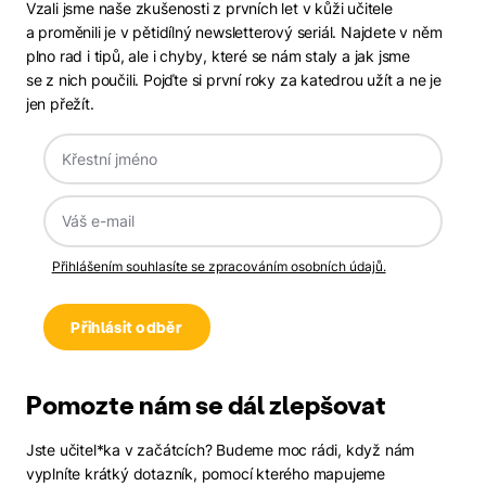
Vzali jsme naše zkušenosti z prvních let v kůži učitele
a proměnili je v pětidílný newsletterový seriál. Najdete v něm
plno rad i tipů, ale i chyby, které se nám staly a jak jsme
se z nich poučili. Pojďte si první roky za katedrou užít a ne je
jen přežít.
Přihlášením souhlasíte se zpracováním osobních údajů.
Pomozte nám se dál zlepšovat
Jste učitel*ka v začátcích? Budeme moc rádi, když nám
vyplníte krátký dotazník, pomocí kterého mapujeme