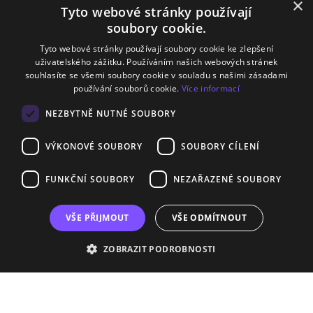
×
Tyto webové stránky používají
Sledujte nás
soubory cookie.
Tyto webové stránky používají soubory cookie ke zlepšení
Facebook
uživatelského zážitku. Používáním našich webových stránek
souhlasíte se všemi soubory cookie v souladu s našimi zásadami
Instagram
používání souborů cookie.
Více informací
LinkedIn
NEZBYTNĚ NUTNÉ SOUBORY
VÝKONOVÉ SOUBORY
SOUBORY CÍLENÍ
FUNKČNÍ SOUBORY
NEZAŘAZENÉ SOUBORY
Projekt Začni učit! má záštitu MŠMT ČR • © 2026 Začni učit!, z.
s.
VŠE PŘIJMOUT
VŠE ODMÍTNOUT
Zásady ochrany osobních údajů
ZOBRAZIT PODROBNOSTI