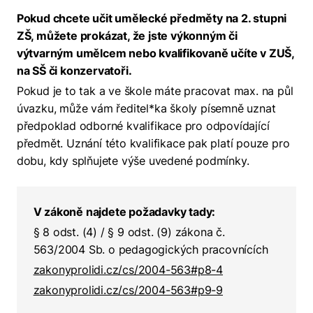
Pokud chcete učit umělecké předměty na 2. stupni
ZŠ, můžete prokázat, že jste výkonným či
výtvarným umělcem nebo kvalifikovaně učíte v ZUŠ,
na SŠ či konzervatoři.
Pokud je to tak a ve škole máte pracovat max. na půl
úvazku, může vám ředitel*ka školy písemně uznat
předpoklad odborné kvalifikace pro odpovídající
předmět. Uznání této kvalifikace pak platí pouze pro
dobu, kdy splňujete výše uvedené podmínky.
V zákoně najdete požadavky tady:
§ 8 odst. (4) / § 9 odst. (9) zákona č.
563/2004 Sb. o pedagogických pracovnících
zakonyprolidi.cz/cs/2004-563#p8-4
zakonyprolidi.cz/cs/2004-563#p9-9