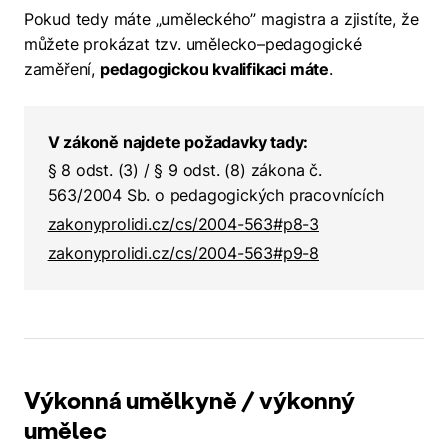
Pokud tedy máte „uměleckého” magistra a zjistíte, že
můžete prokázat tzv. umělecko–pedagogické
zaměření,
pedagogickou kvalifikaci máte
.
V zákoně najdete požadavky tady:
§ 8 odst. (3) / § 9 odst. (8) zákona č.
563/2004 Sb. o pedagogických pracovnících
zakonyprolidi.cz/cs/2004-563#p8-3
zakonyprolidi.cz/cs/2004-563#p9-8
Výkonná umělkyně / výkonný
umělec