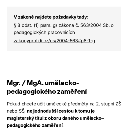
V zákoně najdete požadavky tady:
§ 8 odst. (1) písm. g) zákona č. 563/2004 Sb. o
pedagogických pracovnících
zakonyprolidi.cz/cs/2004-563#p8-1-g
Mgr. / MgA. umělecko-
pedagogického zaměření
Pokud chcete učit umělecké předměty na 2. stupni ZŠ
nebo SŠ,
nejjednodušší cestou k tomu je
magisterský titul z oboru daného umělecko–
pedagogického zaměření
.