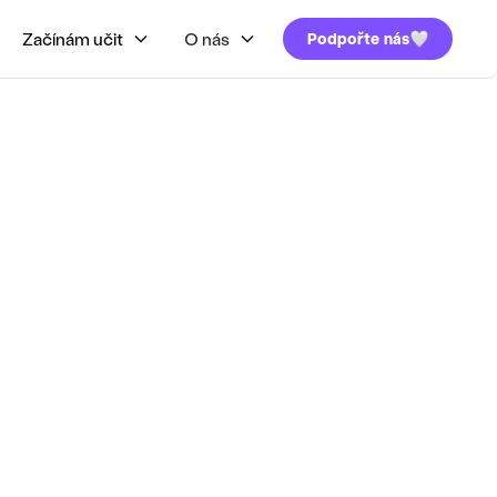
Začínám učit
O nás
Podpořte nás