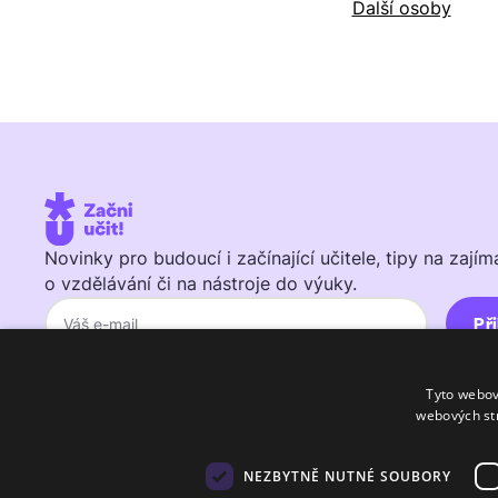
Další osoby
Novinky pro budoucí i začínající učitele, tipy na zají
o vzdělávání či na nástroje do výuky.
Zasláním své adresy souhlasíte se
Zásadami ochrany osobních údajů
Tyto webov
webových st
NEZBYTNĚ NUTNÉ SOUBORY