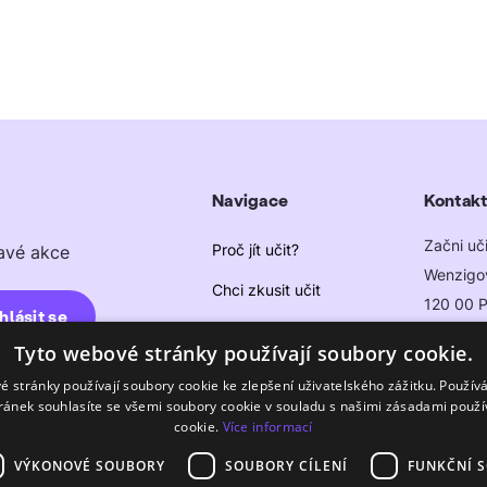
Navigace
Kontakt
Začni učit
Proč jít učit?
mavé akce
Wenzigo
Chci zkusit učit
120 00 P
Můžu učit?
info@zac
Tyto webové stránky používají soubory cookie.
Začínám učit
é stránky používají soubory cookie ke zlepšení uživatelského zážitku. Použív
ránek souhlasíte se všemi soubory cookie v souladu s našimi zásadami použí
Pro zřizovatele škol
cookie.
Více informací
Blog
VÝKONOVÉ SOUBORY
SOUBORY CÍLENÍ
FUNKČNÍ 