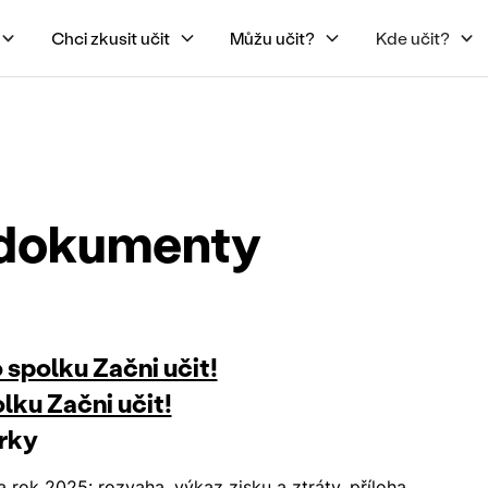
Chci zkusit učit
Můžu učit?
Kde učit?
 dokumenty
 spolku Začni učit!
lku Začni učit!
rky
a rok 2025:
rozvaha
,
výkaz zisku a ztráty
,
příloha