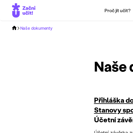
Proč jít učit?
Naše dokumenty
Naše
Přihláška do
Stanovy spo
Účetní závě
Účetní závěrka z