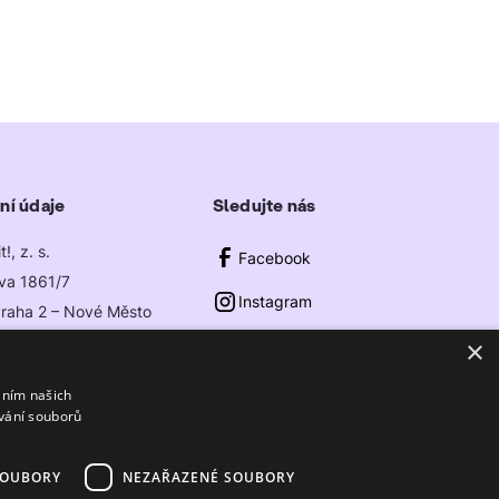
ní údaje
Sledujte nás
!, z. s.
Facebook
va 1861/7
Instagram
raha 2 – Nové Město
niucit.cz
×
LinkedIn
áním našich
vání souborů
SOUBORY
NEZAŘAZENÉ SOUBORY