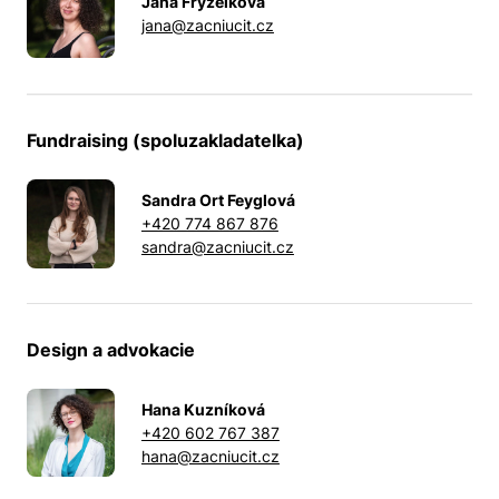
Jana Fryzelková
jana@zacniucit.cz
Fundraising (spoluzakladatelka)
Sandra Ort Feyglová
+420 774 867 876
sandra@zacniucit.cz
Design a advokacie
Hana Kuzníková
+420 602 767 387
hana@zacniucit.cz